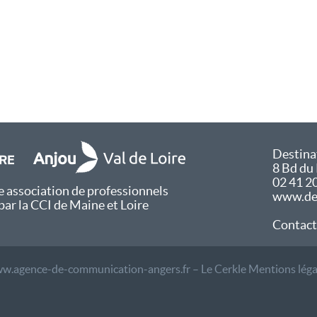
Destina
8 Bd du
02 41 2
 association de professionnels
www.des
par la CCI de Maine et Loire
Contact
w.agence-de-communication-angers.fr – Le Cerkle
Mentions léga