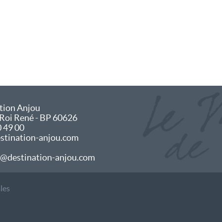
tion Anjou
 Roi René - BP 60626
0 49 00
tination-anjou.com
@destination-anjou.com
les