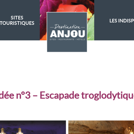
SITES
LES INDIS
TOURISTIQUES
dée n°3 – Escapade troglodytiq