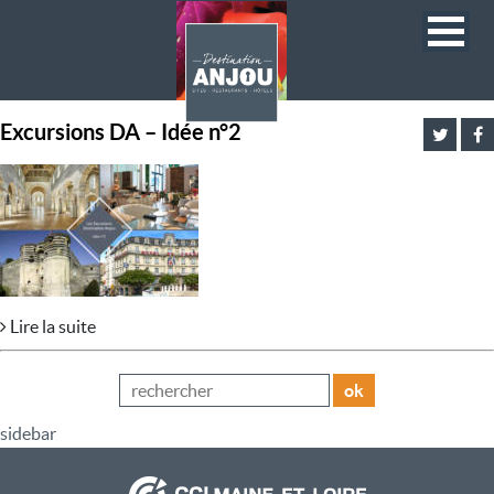
Excursions DA – Idée n°2
Lire la suite
ok
sidebar