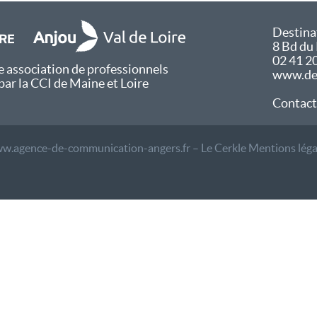
Destina
8 Bd du
02 41 2
 association de professionnels
www.des
par la CCI de Maine et Loire
Contact
w.agence-de-communication-angers.fr – Le Cerkle
Mentions léga