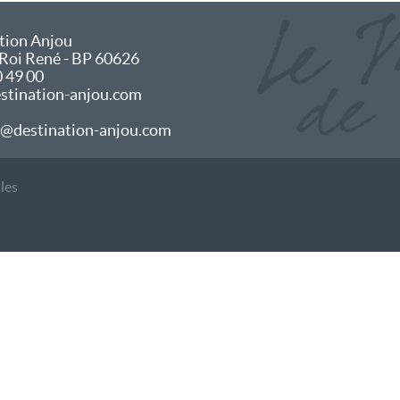
tion Anjou
 Roi René - BP 60626
0 49 00
tination-anjou.com
@destination-anjou.com
les