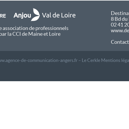
Destina
8 Bd du
02 41 2
 association de professionnels
www.des
par la CCI de Maine et Loire
Contact
w.agence-de-communication-angers.fr – Le Cerkle
Mentions léga