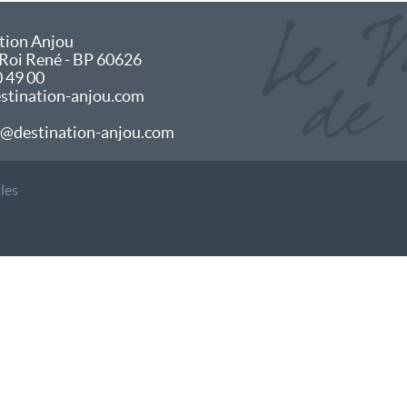
tion Anjou
 Roi René - BP 60626
0 49 00
tination-anjou.com
@destination-anjou.com
les