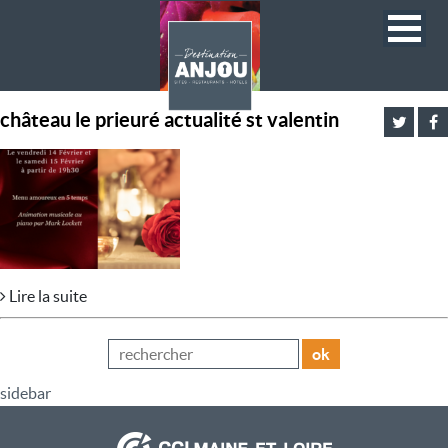
château le prieuré actualité st valentin
Lire la suite
ok
sidebar