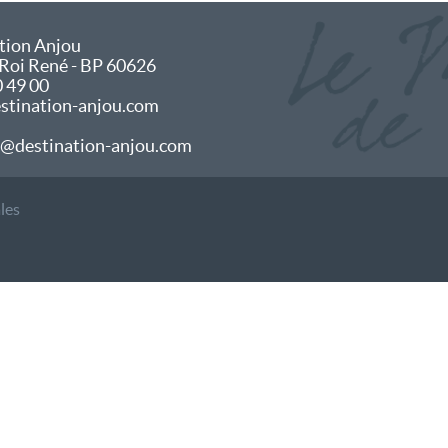
tion Anjou
 Roi René - BP 60626
0 49 00
tination-anjou.com
@destination-anjou.com
les