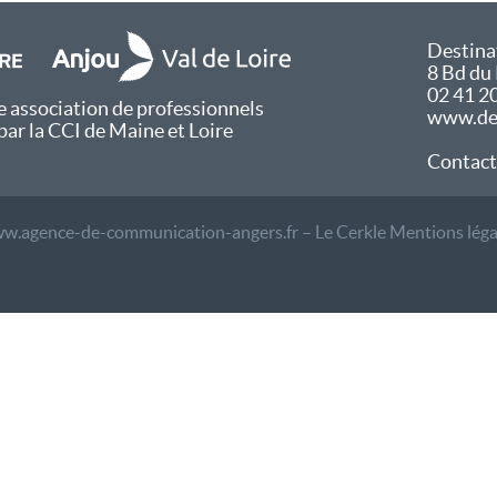
Destina
8 Bd du
02 41 2
 association de professionnels
www.des
par la CCI de Maine et Loire
Contact
w.agence-de-communication-angers.fr – Le Cerkle
Mentions léga