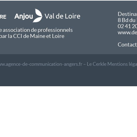
Destina
8 Bd du
02 41 2
 association de professionnels
www.des
par la CCI de Maine et Loire
Contact
w.agence-de-communication-angers.fr – Le Cerkle
Mentions léga