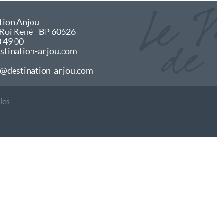
tion Anjou
 Roi René - BP 60626
0 49 00
tination-anjou.com
@destination-anjou.com
les