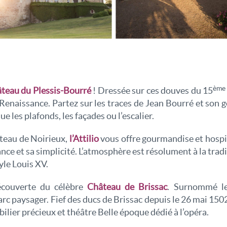
ème
teau du Plessis-Bourré
! Dressée sur ces douves du 15
enaissance. Partez sur les traces de Jean Bourré et son 
 les plafonds, les façades ou l’escalier.
teau de Noirieux,
l’Attilio
vous offre gourmandise et hospita
nce et sa simplicité. L’atmosphère est résolument à la tradi
yle Louis XV.
écouverte du célèbre
Château de Brissac
. Surnommé le
 paysager. Fief des ducs de Brissac depuis le 26 mai 1502
ilier précieux et théâtre Belle époque dédié à l’opéra.