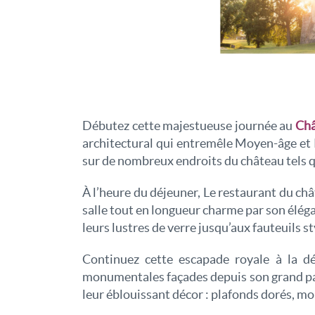
Débutez cette majestueuse journée au
Châ
architectural qui entremêle Moyen-âge et R
sur de nombreux endroits du château tels que
À l’heure du déjeuner,
Le restaurant
du châ
salle tout en longueur charme par son éléga
leurs lustres de verre jusqu’aux fauteuils st
Continuez cette escapade royale à la d
monumentales façades depuis son grand parc
leur éblouissant décor : plafonds dorés, mob