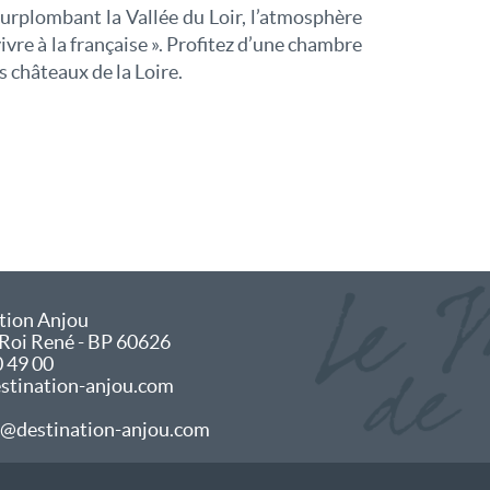
Surplombant la Vallée du Loir, l’atmosphère
ivre à la française ». Profitez d’une chambre
 châteaux de la Loire.
tion Anjou
 Roi René - BP 60626
0 49 00
tination-anjou.com
@destination-anjou.com