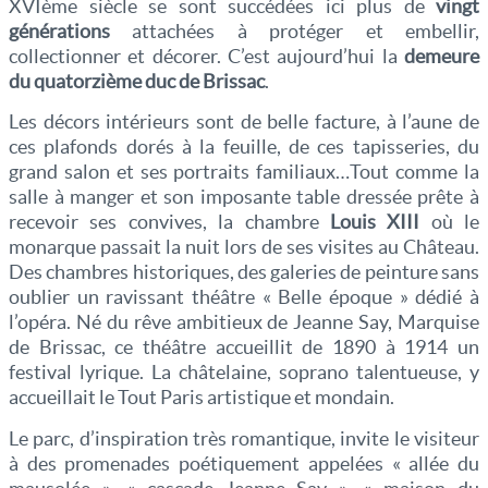
XVIème siècle se sont succédées ici plus de
vingt
générations
attachées à protéger et embellir,
collectionner et décorer. C’est aujourd’hui la
demeure
du quatorzième duc de Brissac
.
Les décors intérieurs sont de belle facture, à l’aune de
ces plafonds dorés à la feuille, de ces tapisseries, du
grand salon et ses portraits familiaux…Tout comme la
salle à manger et son imposante table dressée prête à
recevoir ses convives, la chambre
Louis XIII
où le
monarque passait la nuit lors de ses visites au Château.
Des chambres historiques, des galeries de peinture sans
oublier un ravissant théâtre « Belle époque » dédié à
l’opéra. Né du rêve ambitieux de Jeanne Say, Marquise
de Brissac, ce théâtre accueillit de 1890 à 1914 un
festival lyrique. La châtelaine, soprano talentueuse, y
accueillait le Tout Paris artistique et mondain.
Le parc, d’inspiration très romantique, invite le visiteur
à des promenades poétiquement appelées « allée du