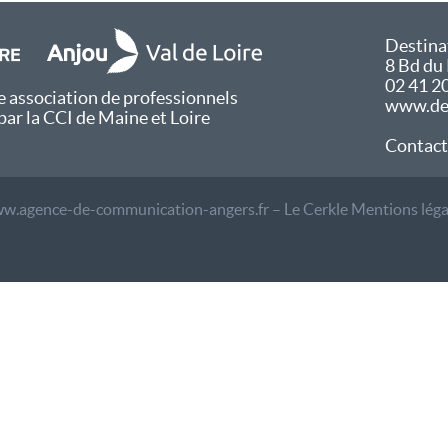
Destina
8 Bd du
02 41 2
 association de professionnels
www.des
par la CCI de Maine et Loire
Contact
w.agence-de-communication-angers.fr – Le Cerkle
Mentions léga