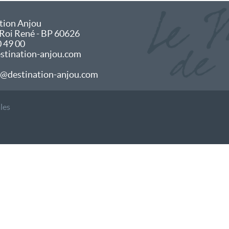
tion Anjou
 Roi René - BP 60626
0 49 00
tination-anjou.com
@destination-anjou.com
les