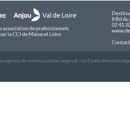
Destina
8 Bd du
02 41 2
 association de professionnels
www.des
par la CCI de Maine et Loire
Contact
w.agence-de-communication-angers.fr – Le Cerkle
Mentions léga