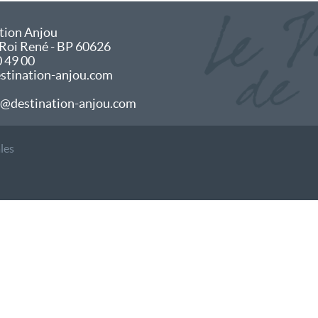
tion Anjou
 Roi René - BP 60626
0 49 00
tination-anjou.com
@destination-anjou.com
les