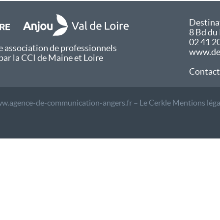
Destina
8 Bd du
02 41 2
 association de professionnels
www.des
par la CCI de Maine et Loire
Contact
w.agence-de-communication-angers.fr – Le Cerkle
Mentions léga