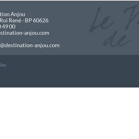
tion Anjou
 Roi René - BP 60626
0 49 00
tination-anjou.com
@destination-anjou.com
les