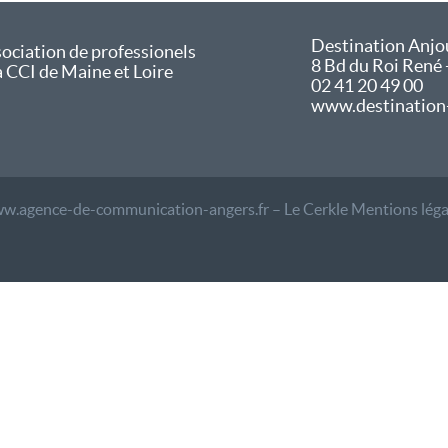
Destination Anjo
ociation de professionels
8 Bd du Roi René
a CCI de Maine et Loire
02 41 20 49 00
www.destination
w.agence-de-communication-angers.fr – Le Cerkle
Mentions léga