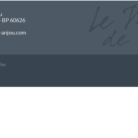
u
 - BP 60626
-anjou.com
les