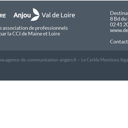
Destina
8 Bd du
02 41 2
 association de professionnels
www.des
par la CCI de Maine et Loire
Contact
w.agence-de-communication-angers.fr – Le Cerkle
Mentions léga