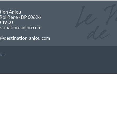
tion Anjou
 Roi René - BP 60626
0 49 00
tination-anjou.com
@destination-anjou.com
les