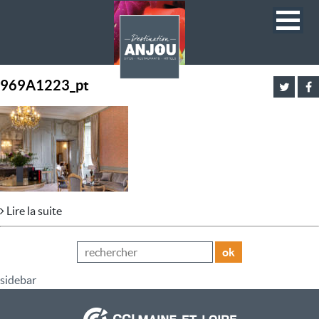
969A1223_pt
Lire la suite
ok
sidebar