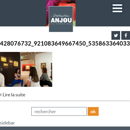
428076732_921083649667450_535863364033
Lire la suite
ok
sidebar