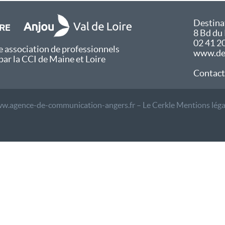
Destina
8 Bd du
02 41 2
 association de professionnels
www.des
par la CCI de Maine et Loire
Contact
w.agence-de-communication-angers.fr – Le Cerkle
Mentions léga