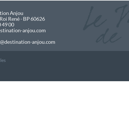
tion Anjou
 Roi René - BP 60626
0 49 00
tination-anjou.com
@destination-anjou.com
les