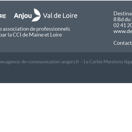
Destina
8 Bd du
02 41 2
 association de professionnels
www.des
par la CCI de Maine et Loire
Contact
w.agence-de-communication-angers.fr – Le Cerkle
Mentions léga