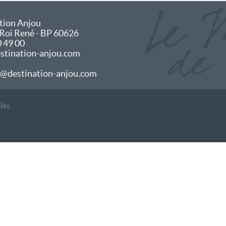
tion Anjou
 Roi René - BP 60626
0 49 00
tination-anjou.com
@destination-anjou.com
les