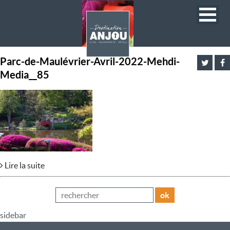
Parc-de-Maulévrier-Avril-2022-Mehdi-
Media__85
Lire la suite
ok
sidebar